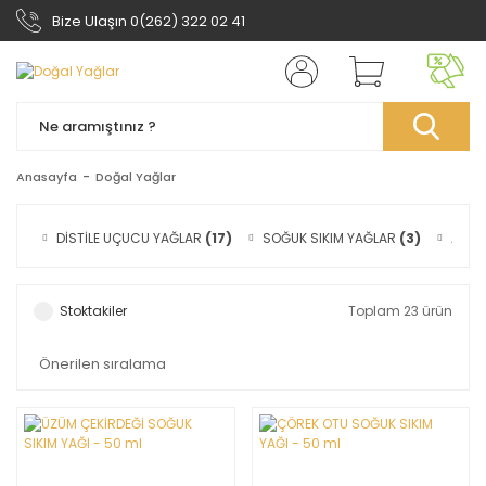
Bize Ulaşın 0(262) 322 02 41
Anasayfa
Doğal Yağlar
DİSTİLE UÇUCU YAĞLAR
(17)
SOĞUK SIKIM YAĞLAR
(3)
AROM
Stoktakiler
Toplam 23 ürün