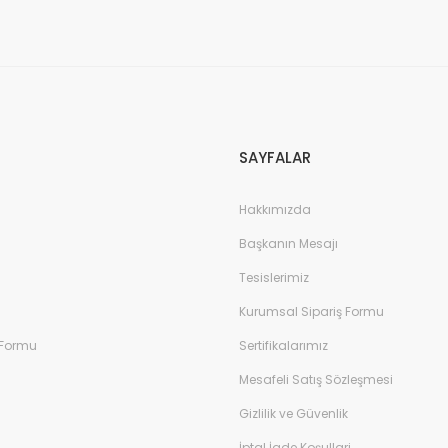
SAYFALAR
Hakkımızda
Başkanın Mesajı
Tesislerimiz
Kurumsal Sipariş Formu
 Formu
Sertifikalarımız
Mesafeli Satış Sözleşmesi
Gizlilik ve Güvenlik
İptal İade Koşullari