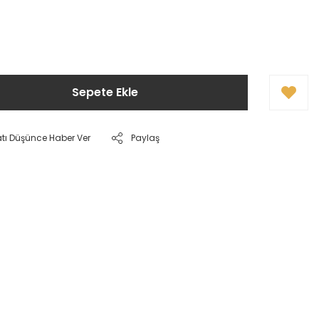
Sepete Ekle
atı Düşünce Haber Ver
Paylaş