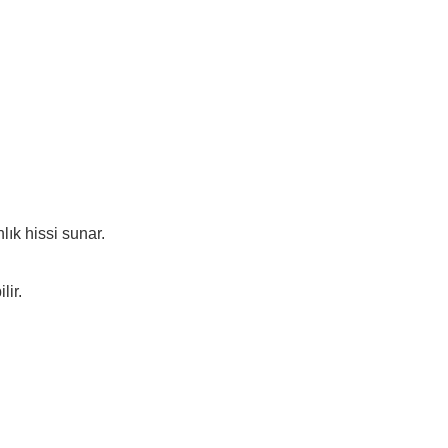
lık hissi sunar.
lir.