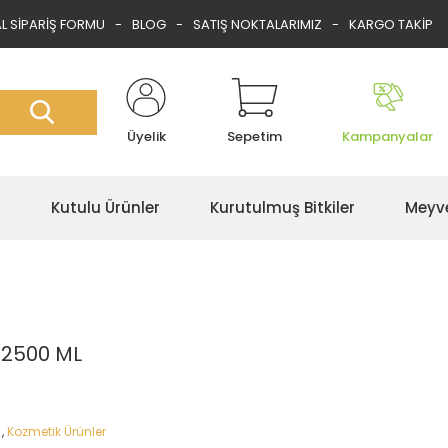
 SİPARİŞ FORMU
BLOG
SATIŞ NOKTALARIMIZ
KARGO TAKİP
Üyelik
Sepetim
Kampanyalar
r
Kutulu Ürünler
Kurutulmuş Bitkiler
Meyve
 2500 ML
,
Kozmetik Ürünler