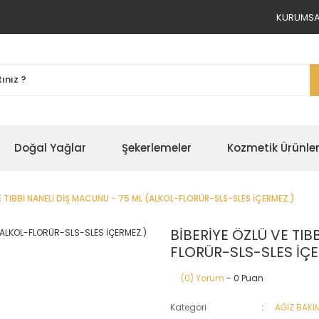
KURUMSAL
Doğal Yağlar
Şekerlemeler
Kozmetik Ürünle
E TIBBİ NANELİ DİŞ MACUNU - 75 ML (ALKOL-FLORÜR-SLS-SLES İÇERMEZ.)
BİBERİYE ÖZLÜ VE TIB
FLORÜR-SLS-SLES İÇE
(0) Yorum
- 0 Puan
Kategori
AĞIZ BAKI