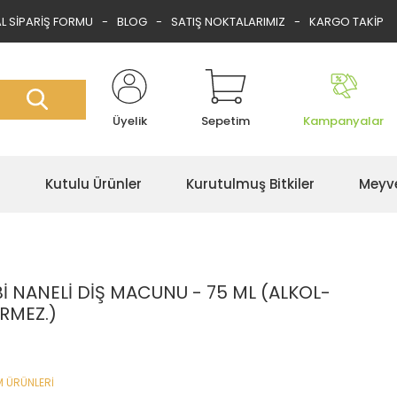
 SİPARİŞ FORMU
BLOG
SATIŞ NOKTALARIMIZ
KARGO TAKİP
Üyelik
Sepetim
Kampanyalar
r
Kutulu Ürünler
Kurutulmuş Bitkiler
Meyve
Bİ NANELİ DİŞ MACUNU - 75 ML (ALKOL-
RMEZ.)
M ÜRÜNLERİ