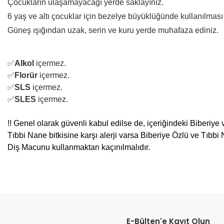
Çocukların ulaşamayacağı yerde saklayınız.
6 yaş ve altı çocuklar için bezelye büyüklüğünde kullanılması ö
Güneş ışığından uzak, serin ve kuru yerde muhafaza ediniz.
✅
Alkol
içermez.
✅
Florür
içermez.
✅
S
LS
içermez.
✅
SLES
içermez.
!! Genel olarak güvenli kabul edilse de, içeriğindeki Biberiye 
Tıbbi Nane bitkisine karşı alerji varsa Biberiye Özlü ve Tıbbi 
Diş Macunu kullanmaktan kaçınılmalıdır.
E-Bülten'e Kayıt Olun