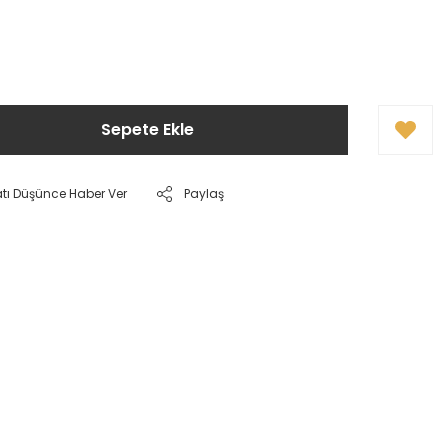
Sepete Ekle
atı Düşünce Haber Ver
Paylaş