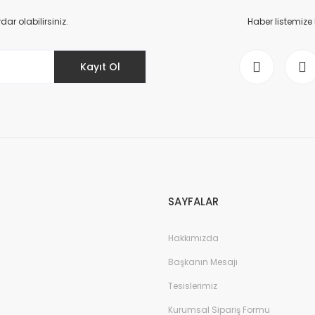
r olabilirsiniz.
Haber listemize
Kayıt Ol
SAYFALAR
Hakkımızda
Başkanın Mesajı
Tesislerimiz
Kurumsal Sipariş Formu