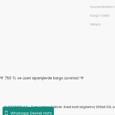
Havale Bildirim
Kargo Takibi
İletişim
💚 750 TL ve üzeri siparişlerde kargo ücretsiz! 💚
© SEKAPARK A.Ş. -Tüm Hakları Saklıdır. Kredi kartı bilgileriniz 256bit SSL s
Whatsapp Destek Hattı